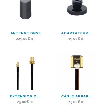
ANTENNE GNSS
ADAPTATEUR ⅝’’ POUR TRÉPIED D’APPAREIL PHOTO
229.00
€
19.00
€
HT
HT
EXTENSION DE CÂBLE D’ANTENNE GNSS 2M SMA
CÂBLE APPAREIL PHOTO POUR REACH M2
25.00
€
75.00
€
HT
HT