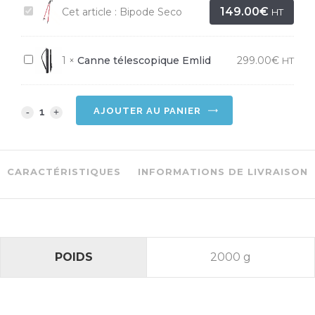
Bipode
149.00
€
Cet article :
Bipode Seco
HT
Seco
Canne
1
×
Canne télescopique Emlid
299.00
€
HT
télescopique
Emlid
Bipode
AJOUTER AU PANIER
Seco
quantity
CARACTÉRISTIQUES
INFORMATIONS DE LIVRAISON
POIDS
2000 g