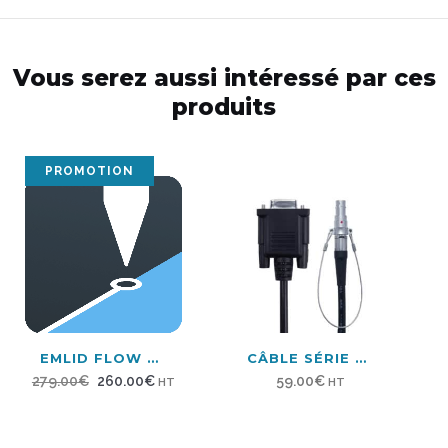
Vous serez aussi intéressé par ces
produits
PROMOTION
EMLID FLOW PRO
CÂBLE SÉRIE 2M DB9 REACH RS2+
Le
Le
279.00
€
260.00
€
59.00
€
HT
HT
prix
prix
initial
actuel