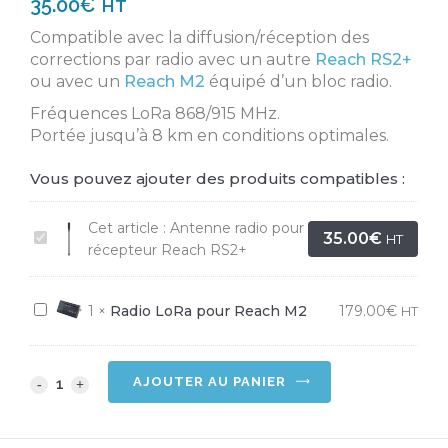
35.00
€
HT
Compatible avec la diffusion/réception des
corrections par radio avec un autre
Reach RS2+
ou avec un
Reach M2
équipé d’un bloc radio.
Fréquences LoRa 868/915 MHz.
Portée jusqu’à 8 km en conditions optimales.
Vous pouvez ajouter des produits compatibles :
Cet article :
Antenne radio pour
Antenne
35.00
€
HT
récepteur Reach RS2+
radio
pour
Radio
1
×
Radio LoRa pour Reach M2
179.00
€
HT
récepteur
LoRa
Reach
pour
RS2+
Antenne
AJOUTER AU PANIER
Reach
M2
radio