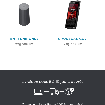
était :
est :
279.00€.
260.00€.
ANTENNE GNSS
CROSSCAL CORE X5
229.00
€
483.00
€
HT
HT
Livraison sous 5 à 10 jours ouvrés
Paiement en ligne 100% sécurisé