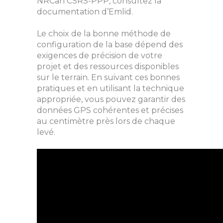
NRCan CSRS-PPP, consultez la
documentation d’Emlid.
Le choix de la bonne méthode de
configuration de la base dépend des
exigences de précision de votre
projet et des ressources disponibles
sur le terrain. En suivant ces bonnes
pratiques et en utilisant la technique
appropriée, vous pouvez garantir des
données GPS cohérentes et précises
au centimètre près lors de chaque
levé.