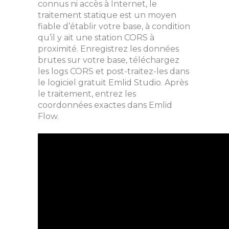
connus ni accès à Internet, le
traitement statique est un moyen
fiable d’établir votre base, à condition
qu’il y ait une station CORS à
proximité. Enregistrez les données
brutes sur votre base, téléchargez
les logs CORS et post-traitez-les dans
le logiciel gratuit Emlid Studio. Après
le traitement, entrez les
coordonnées exactes dans Emlid
Flow.